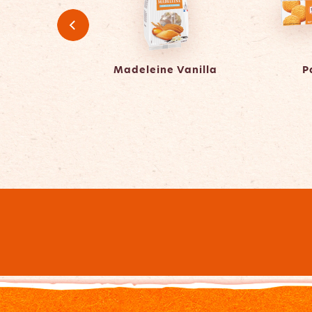
e Choco Filled
Madeleine Vanilla
P