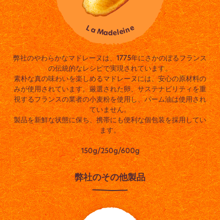
e
L
n
a
i
e
M
l
a
e
d
弊社のやわらかなマドレーヌは、1775年にさかのぼるフランス
の伝統的なレシピで実現されています。
素朴な真の味わいを楽しめるマドレーヌには、安心の原材料の
みが使用されています。厳選された卵、サステナビリティを重
視するフランスの業者の小麦粉を使用し、パーム油は使用され
ていません。
製品を新鮮な状態に保ち、携帯にも便利な個包装を採用してい
ます。
150g/250g/600g
弊社のその他製品