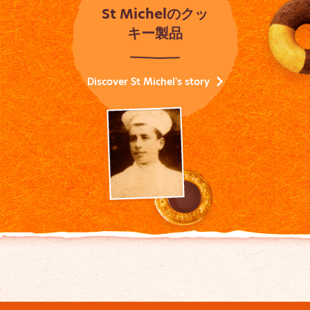
St Michelのクッ
キー製品
Discover St Michel's story