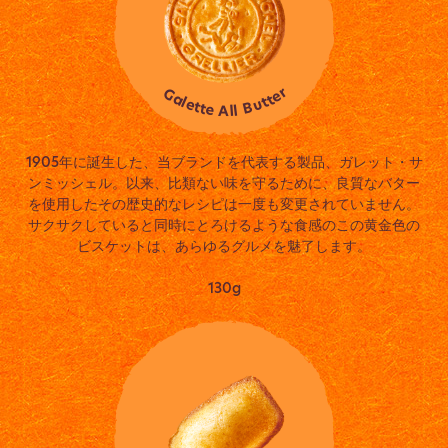
r
G
e
a
t
t
l
e
u
t
B
t
e
l
l
A
1905年に誕生した、当ブランドを代表する製品、ガレット・サ
ンミッシェル。以来、比類ない味を守るために、良質なバター
を使用したその歴史的なレシピは一度も変更されていません。
サクサクしていると同時にとろけるような食感のこの黄金色の
ビスケットは、あらゆるグルメを魅了します。
130g