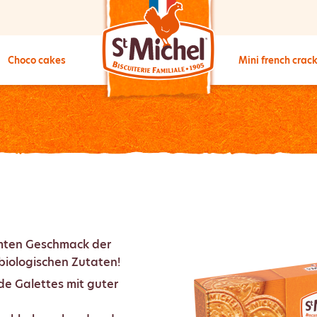
Choco cakes
Mini french crac
mten Geschmack der
 biologischen Zutaten!
e Galettes mit guter