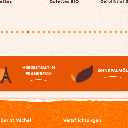
ettes
Galettes BIO
Gefüllt mit
HERGESTELLT IN
OHNE PALMÖ
FRANKREICH
ber St Michel
Verpflichtungen